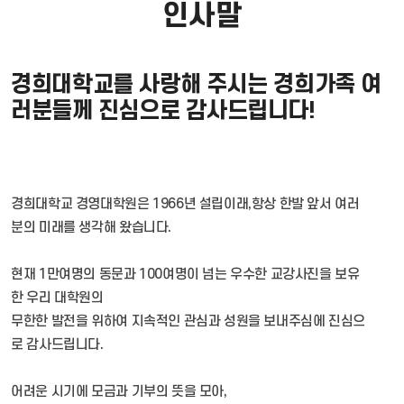
설문/투표
캠퍼스 안내
최고경영자과정(AMP)
인사말
모집요강
PR Room
학사접수
공지사항
교육과정 영상
생활안내
명예의전당
대학원생활
원우회
공공리더 최고위과정(PLA)
원서접수
교육과정
PR Room
KHU Media
경희대학교를 사랑해 주시는 경희가족 여
교육과정 영상
러분들께 진심으로 감사드립니다!
설문/투표
명예의전당
생활안내
원우회
경희대학교 경영대학원은 1966년 설립이래,항상 한발 앞서 여러
KHU Media
분의 미래를 생각해 왔습니다.
현재 1만여명의 동문과 100여명이 넘는 우수한 교강사진을 보유
한 우리 대학원의
무한한 발전을 위하여 지속적인 관심과 성원을 보내주심에 진심으
로 감사드립니다.
어려운 시기에 모금과 기부의 뜻을 모아,