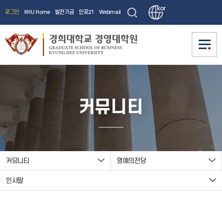
kor
로그인
KHU Home
발전기금
인포21
Webmail
소개
소개
커뮤니티
원장인사말
석사/특별과정
석사/특별과정
교수진
원장인사말
KHU Spirit
연혁
KHU MBA
입학안내
입학안내
교과과정
Global MBA
교수진
Partnership
KHU MBA
캠퍼스 안내
Military MBA
입학추천소개
KHU Spirit
커뮤니티
명예의전당
학사안내
학사안내
최고경영자과정(AMP)
연혁
365 입학상담센터
Partnership
Global MBA
입학추천소개
공공리더 최고위과정(PLA)
인사말
모집요강
학사관리
커뮤니티
커뮤니티
원서접수
교과과정
Military MBA
학사접수
365 입학상담센터
학사관리
대학원생활
교육과정
공지사항