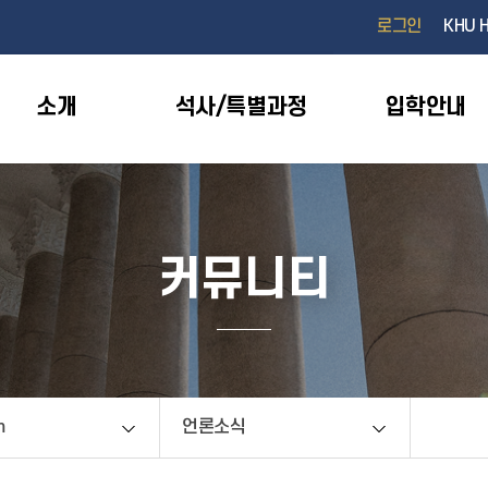
검색창 열기
로그인
KHU 
소개
석사/특별과정
입학안내
커뮤니티
m
언론소식